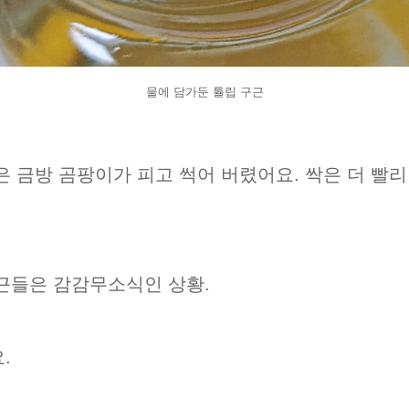
물에 담가둔 튤립 구근
은 금방 곰팡이가 피고 썩어 버렸어요. 싹은 더 빨리
근들은 감감무소식인 상황.
.