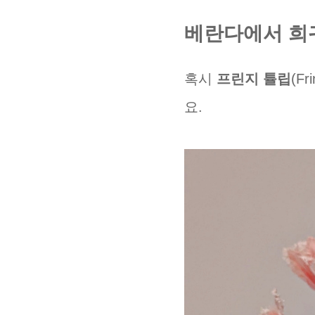
베란다에서 희
혹시
프린지 튤립
(F
요.